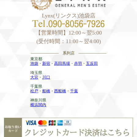
Lynx(リンクス)池袋店
【営業時間】12:00～翌5:00
(受付時間：11:00～翌4:00)
——————— 系列店 ———————
東京都
池袋
・
新宿
・
高田馬場
・
赤羽
・
五反田
埼玉県
大宮
・
川口
千葉県
松戸
・
船橋
・
西船橋
・
千葉
神奈川県
横浜関内