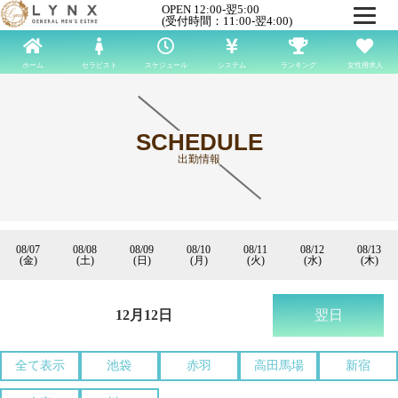
OPEN 12:00-翌5:00
(受付時間：11:00-翌4:00)
ホーム
セラピスト
スケジュール
システム
ランキング
女性用求人
SCHEDULE
出勤情報
08/07
08/08
08/09
08/10
08/11
08/12
08/13
(金)
(土)
(日)
(月)
(火)
(水)
(木)
12月12日
翌日
全て表示
池袋
赤羽
高田馬場
新宿