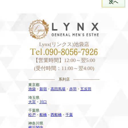
次へ
Lynx(リンクス)池袋店
【営業時間】12:00～翌5:00
(受付時間：11:00～翌4:00)
——————— 系列店 ———————
東京都
池袋
・
新宿
・
高田馬場
・
赤羽
・
五反田
埼玉県
大宮
・
川口
千葉県
松戸
・
船橋
・
西船橋
・
千葉
神奈川県
横浜関内