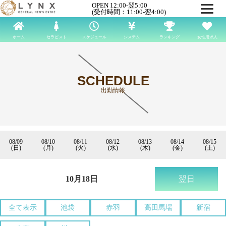
OPEN 12:00-翌5:00
(受付時間：11:00-翌4:00)
ホーム
セラピスト
スケジュール
システム
ランキング
女性用求人
SCHEDULE
出勤情報
08/09
08/10
08/11
08/12
08/13
08/14
08/15
(日)
(月)
(火)
(水)
(木)
(金)
(土)
10月18日
翌日
全て表示
池袋
赤羽
高田馬場
新宿