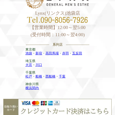
Lynx(リンクス)池袋店
【営業時間】12:00～翌5:00
(受付時間：11:00～翌4:00)
——————— 系列店 ———————
東京都
池袋
・
新宿
・
高田馬場
・
赤羽
・
五反田
埼玉県
大宮
・
川口
千葉県
松戸
・
船橋
・
西船橋
・
千葉
神奈川県
横浜関内