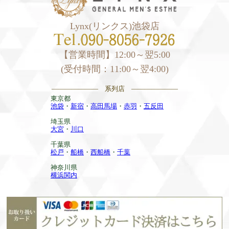
Lynx(リンクス)池袋店
【営業時間】12:00～翌5:00
(受付時間：11:00～翌4:00)
——————— 系列店 ———————
東京都
池袋
・
新宿
・
高田馬場
・
赤羽
・
五反田
埼玉県
大宮
・
川口
千葉県
松戸
・
船橋
・
西船橋
・
千葉
神奈川県
横浜関内