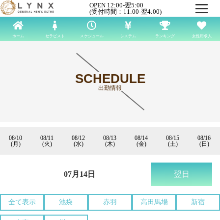
OPEN 12:00-翌5:00
(受付時間：11:00-翌4:00)
ホーム
セラピスト
スケジュール
システム
ランキング
女性用求人
SCHEDULE
出勤情報
08/10
08/11
08/12
08/13
08/14
08/15
08/16
(月)
(火)
(水)
(木)
(金)
(土)
(日)
07月14日
翌日
全て表示
池袋
赤羽
高田馬場
新宿