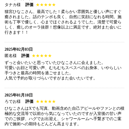
タナカ様
評価
★★★★★
猫宮ひなこさん、最高でした！柔らかい雰囲気と優しい声にすぐ
癒されました。話のテンポも良く、自然に笑顔になれる時間。施
術も丁寧で優しく、心までほぐされるようでした。清楚で可愛ら
しく、癒しのオーラ抜群！想像以上に満足です。絶対また会いに
行きます！！
2025年02月03日
匿名様
評価
★★★★★
ずっと会いたいと思っていたひなこさんに会えました。
可愛いお顔と可愛い声、むちむちスベスベのお身体、いやらしい
手つきと最高の時間を過ごせました。
人気で予約が取りづらいですがまた会いたいです。
2025年01月10日
ろでお様
評価
★★★★★
ひなこさんはXでも写真、動画含めた自己アピールやファンとの積
極的な交流等で以前から気になっていたのですが入室後の甘い声
でのご挨拶、ハグでお出迎え、シャワールームへ手繋ぎでのご案
内で施術への期待もどんどん高まります。