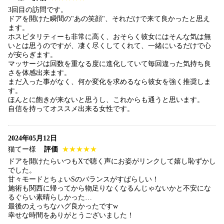
3回目の訪問です。
ドアを開けた瞬間の"あの笑顔"、それだけで来て良かったと思え
ます。
ホスピタリティーも非常に高く、おそらく彼女にはそんな気は無
いとは思うのですが、凄く尽くしてくれて、一緒にいるだけで心
が安らぎます。
マッサージは回数を重なる度に進化していて毎回違った気持ち良
さを体感出来ます。
まだ入った事がなく、何か変化を求めるなら彼女を強く推奨しま
す。
ほんとに飽きが来ないと思うし、これからも通うと思います。
自信を持ってオススメ出来る女性です。
2024年05月12日
猫てー様
評価
★★★★★
ドアを開けたらいつもXで聴く声にお姿がリンクして嬉し恥ずかし
でした。
甘々モードとちょいSのバランスがすばらしい！
施術も関西に帰ってから物足りなくなるんじゃないかと不安にな
るぐらい素晴らしかった…
最後のえっちなハグ良かったですw
幸せな時間をありがとうございました！