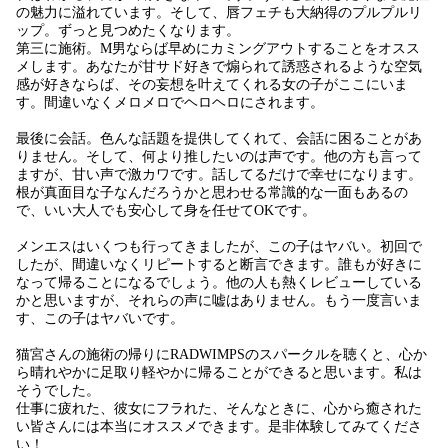
の魅力に溢れています。そして、唇フェチも大納得のプルプルリ
ップ。ずっと見つめたくなります。
第三に施術。M男ならば早めにカミングアウトすることをオスス
メします。あなたが甘サド好きで煽られて誘惑されるような空気
感が好きならば、その妄想を叶えてくれる女の子がここにいま
す。間違いなくメロメロでヘロヘロにされます。
最後に会話。色んな話題を提供してくれて、会話に困ることがあ
りません。そして、何より推したいのは声です。他の方も言って
ますが、甘い声で激カワです。話してるだけで幸せになります。
根が真面目な子なんだろうかと思わせる常識的な一面もあるの
で、いい大人でも安心して身を任せてOKです。
メンエスはいくつも行ってきましたが、この子はヤバい。初回で
したが、間違いなくリピートすると断言できます。誰もが好きに
なって帰ることになるでしょう。他の人も熱くレビューしている
かと思いますが、それらの声に嘘はありません。もう一度言いま
す、この子はヤバいです。
猫宮さんの施術の帰りにRADWIMPSのスパークルを聴くと、心か
ら晴れやかに足取り軽やかに帰ることができると思います。私は
そうでした。
仕事に疲れた、彼女にフラれた、そんなときに、心から癒された
い皆さんには本当にオススメできます。是非体験してみてくださ
い！