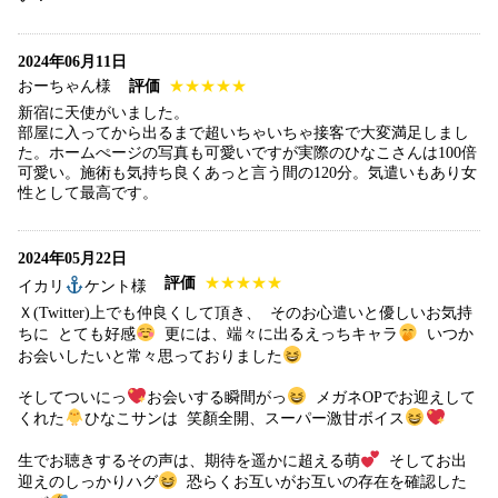
2024年06月11日
おーちゃん様
評価
★★★★★
新宿に天使がいました。
部屋に入ってから出るまで超いちゃいちゃ接客で大変満足しまし
た。ホームぺージの写真も可愛いですが実際のひなこさんは100倍
可愛い。施術も気持ち良くあっと言う間の120分。気遣いもあり女
性として最高です。
2024年05月22日
評価
★★★★★
イカリ
ケント様
Ｘ(Twitter)上でも仲良くして頂き、 そのお心遣いと優しいお気持
ちに とても好感
更には、端々に出るえっちキャラ
いつか
お会いしたいと常々思っておりました
そしてついにっ
お会いする瞬間がっ
メガネOPでお迎えして
くれた
ひなこサンは 笑顏全開、スーパー激甘ボイス
生でお聴きするその声は、期待を遥かに超える萌
そしてお出
迎えのしっかりハグ
恐らくお互いがお互いの存在を確認した