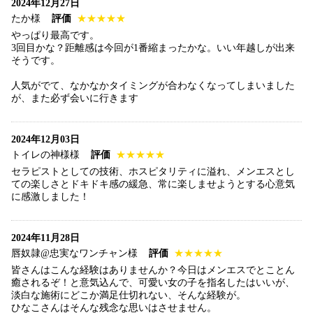
2024年12月27日
たか様
評価
★★★★★
やっぱり最高です。
3回目かな？距離感は今回が1番縮まったかな。いい年越しが出来
そうです。
人気がでて、なかなかタイミングが合わなくなってしまいました
が、また必ず会いに行きます
2024年12月03日
トイレの神様様
評価
★★★★★
セラピストとしての技術、ホスピタリティに溢れ、メンエスとし
ての楽しさとドキドキ感の緩急、常に楽しませようとする心意気
に感激しました！
2024年11月28日
唇奴隷@忠実なワンチャン様
評価
★★★★★
皆さんはこんな経験はありませんか？今日はメンエスでとことん
癒されるぞ！と意気込んで、可愛い女の子を指名したはいいが、
淡白な施術にどこか満足仕切れない、そんな経験が。
ひなこさんはそんな残念な思いはさせません。