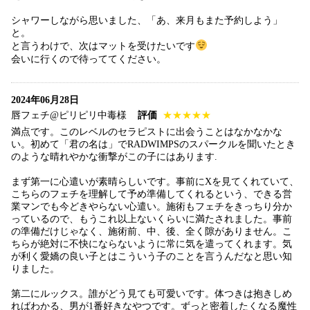
シャワーしながら思いました、「あ、来月もまた予約しよう」
と。
と言うわけで、次はマットを受けたいです
会いに行くので待っててください。
2024年06月28日
唇フェチ@ピリピリ中毒様
評価
★★★★★
満点です。このレベルのセラピストに出会うことはなかなかな
い。初めて「君の名は」でRADWIMPSのスパークルを聞いたとき
のような晴れやかな衝撃がこの子にはあります.
まず第一に心遣いが素晴らしいです。事前にXを見てくれていて、
こちらのフェチを理解して予め準備してくれるという、できる営
業マンでも今どきやらない心遣い。施術もフェチをきっちり分か
っているので、もうこれ以上ないくらいに満たされました。事前
の準備だけじゃなく、施術前、中、後、全く隙がありません。こ
ちらが絶対に不快にならないように常に気を遣ってくれます。気
が利く愛嬌の良い子とはこういう子のことを言うんだなと思い知
りました。
第二にルックス。誰がどう見ても可愛いです。体つきは抱きしめ
ればわかる、男が1番好きなやつです。ずっと密着したくなる魔性