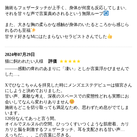
施術もフェザータッチが上手く、身体が何度も反応してしまい、
それを甘々な声で言葉責めされるという無限ループ
また、大きな胸の柔らかな感触が身体のいたるところから感じら
れるのも至福
甘サド好きなMにはたまらないセラピストさんでした
2024年07月29日
猫に飼われたい人様
評価
★★★★★
———感動の痺れのあまりに「凄い」としか言葉浮かびませんで
した…。
Xでひなこちゃんを拝見した時にメンズエステデビューは猫宮さん
にしようと決めておりました。
甘い声、素敵な考え、深夜のスペースでの変態性どれも実際にお
会いしてなんら変わりありません
施術もどこを切り取っても満足なため、思わずため息がでてしま
います。
120分なんてあっと言う間。
オイルでヌルヌルの空間、ひっつくすいつくような肌密着、カリ
カリと脳を刺激するフェザータッチ、耳を支配される甘い声…
えっちだ、、、この言葉に尽きる。