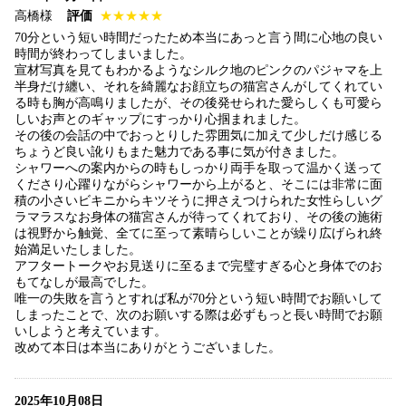
高橋様
評価
★★★★★
70分という短い時間だったため本当にあっと言う間に心地の良い
時間が終わってしまいました。
宣材写真を見てもわかるようなシルク地のピンクのパジャマを上
半身だけ纏い、それを綺麗なお顔立ちの猫宮さんがしてくれてい
る時も胸が高鳴りましたが、その後発せられた愛らしくも可愛ら
しいお声とのギャップにすっかり心掴まれました。
その後の会話の中でおっとりした雰囲気に加えて少しだけ感じる
ちょうど良い訛りもまた魅力である事に気が付きました。
シャワーへの案内からの時もしっかり両手を取って温かく送って
くださり心躍りながらシャワーから上がると、そこには非常に面
積の小さいビキニからキツそうに押さえつけられた女性らしいグ
ラマラスなお身体の猫宮さんが待ってくれており、その後の施術
は視野から触覚、全てに至って素晴らしいことが繰り広げられ終
始満足いたしました。
アフタートークやお見送りに至るまで完璧すぎる心と身体でのお
もてなしが最高でした。
唯一の失敗を言うとすれば私が70分という短い時間でお願いして
しまったことで、次のお願いする際は必ずもっと長い時間でお願
いしようと考えています。
改めて本日は本当にありがとうございました。
2025年10月08日