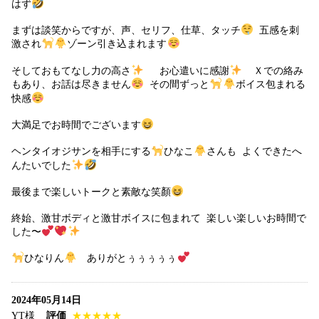
はず
まずは談笑からですが、声、セリフ、仕草、タッチ
五感を刺
激され
ゾーン引き込まれます
そしておもてなし力の高さ
お心遣いに感謝
Ｘでの絡み
もあり、お話は尽きません
その間ずっと
ボイス包まれる
快感
大満足でお時間でございます
ヘンタイオジサンを相手にする
ひなこ
さんも よくできたへ
んたいでした
最後まで楽しいトークと素敵な笑顏
終始、激甘ボディと激甘ボイスに包まれて 楽しい楽しいお時間で
した〜
ひなりん
ありがとぅぅぅぅぅ
2024年05月14日
YT様
評価
★★★★★