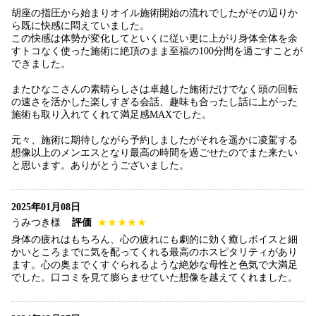
胡座の指圧から始まりオイル施術開始の流れでしたがその辺りか
ら既に快感に悶えていました。
この快感は体勢が変化してといくに従い更に上がり身体全体を余
すトコなく使った施術に絶頂のまま至福の100分間を過ごすことが
できました。
またひなこさんの素晴らしさは卓越した施術だけでなく頭の回転
の速さを活かした楽しすぎる会話、趣味も合ったし話に上がった
施術も取り入れてくれて満足感MAXでした。
元々、施術に期待しながら予約しましたがそれを遥かに凌駕する
想像以上のメンエスとなり最高の時間を過ごせたのでまた来たい
と思います。ありがとうございました。
2025年01月08日
うみつき様
評価
★★★★★
身体の疲れはもちろん、心の疲れにも劇的に効く癒しボイスと細
かいところまでに気を配ってくれる最高のホスピタリティがあり
ます。心の奥までくすぐられるような絶妙な母性と色気で大満足
でした。口コミを見て膨らませていた想像を越えてくれました。