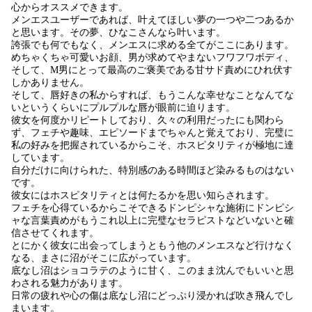
心からオススメできます。
メンエスユーザーであれば、叶えてほしい夢の一つや二つあるか
と思います。その夢、ひなこさんなら叶います。
誇張でも何でもなく、メンエスに求める全てがここにあります。
めちゃくちゃ可愛いお顔、男が求めてやまないフワフワボディ、
そして、M男にとって最高のご褒美である甘サド責めにひれ伏す
しかありません。
そして、唇好きの私からすれば、もうこんな幸せなことなんてな
いというくらいにプルプルな唇が眼前に迫ります。
彼女を何度かリピートしており、久々の利用だったにも関わら
ず、フェチや趣味、エピソードまでちゃんと覚えており、完璧に
私の好みを把握されているからこそ、ホスピタリティが極地に達
しています。
自分だけに向けられた、特別感のある時間ほど染みるものはない
です。
彼女にはホスピタリティとは何たるかを思い知らされます。
フェチを心得ているからこそできるドンピシャな施術にドンピシ
ャな言葉責めがもうこれ以上に完璧なセラピストなどいないと確
信させてくれます。
とにかく彼女に出会ってしまうともう他のメンエスなど行けなく
なる、まさに沼がそこに広がっています。
底なし沼はショコラテのように甘く、このまま沈んでもいいと思
わされる魅力があります。
日常の疲れや心の傷は底なし沼にどっぷり浸かれば吹き飛んでし
まいます。