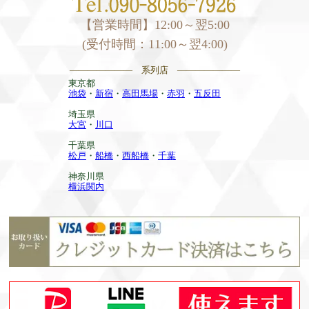
【営業時間】12:00～翌5:00
(受付時間：11:00～翌4:00)
——————— 系列店 ———————
東京都
池袋
・
新宿
・
高田馬場
・
赤羽
・
五反田
埼玉県
大宮
・
川口
千葉県
松戸
・
船橋
・
西船橋
・
千葉
神奈川県
横浜関内