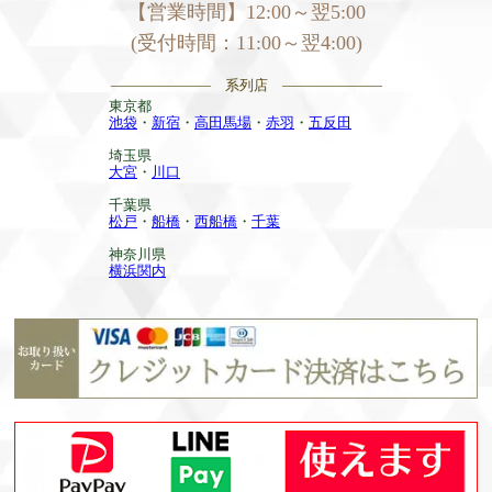
【営業時間】12:00～翌5:00
(受付時間：11:00～翌4:00)
——————— 系列店 ———————
東京都
池袋
・
新宿
・
高田馬場
・
赤羽
・
五反田
埼玉県
大宮
・
川口
千葉県
松戸
・
船橋
・
西船橋
・
千葉
神奈川県
横浜関内