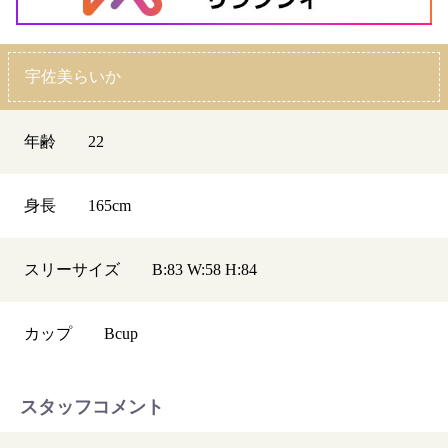
宇佐美らいか
年齢
22
身長
165
cm
スリーサイズ
B:83 W:58 H:84
カップ
B
cup
スタッフコメント